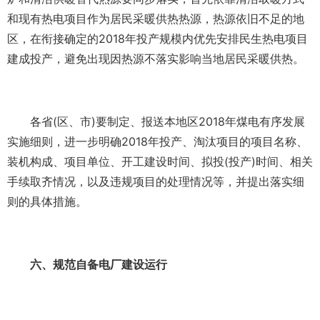
和现有热电项目作为居民采暖供热热源，热源依旧不足的地
区，在衔接确定的
2018
年投产规模内优先安排民生热电项目
建成投产，避免出现因热源不落实影响当地居民采暖供热。
各省
(
区、市
)
要制定、报送本地区
2018
年煤电有序发展
实施细则，进一步明确
2018
年投产、淘汰项目的项目名称、
装机构成、项目单位、开工建设时间、拟投
(
投产
)
时间、相关
手续取齐情况，以及违规项目的处理情况等，并提出落实细
则的具体措施。
六、规范自备电厂建设运行