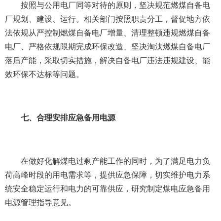
按照与公用电厂同等对待的原则，坚决规范燃煤自备电
厂规划、建设、运行。相关部门按照职责分工，督促地方依
法依规从严控制燃煤自备电厂增量、清理整顿违规燃煤自备
电厂、严格依规限期完成环保改造、坚决淘汰燃煤自备电厂
落后产能，采取切实措施，解决自备电厂违法违规建设、能
效环保不达标等问题。
七、合理安排应急备用电源
在做好化解煤电过剩产能工作的同时，为了满足电力负
荷高峰时段的用电需求等，提供应急保障，切实维护电力系
统安全稳定运行和电力的可靠供应，研究制定煤电应急备用
电源管理指导意见。