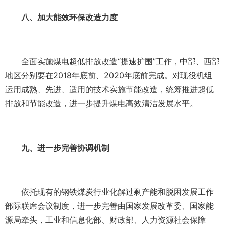
八、加大能效环保改造力度
全面实施煤电超低排放改造
“
提速扩围
”
工作，中部、西部
地区分别要在
2018
年底前、
2020
年底前完成。对现役机组
运用成熟、先进、适用的技术实施节能改造，统筹推进超低
排放和节能改造，进一步提升煤电高效清洁发展水平。
九、进一步完善协调机制
依托现有的钢铁煤炭行业化解过剩产能和脱困发展工作
部际联席会议制度，进一步完善由国家发展改革委、国家能
源局牵头，工业和信息化部、财政部、人力资源社会保障