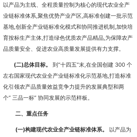
以产品为主线
、
全程质量控制为核心的现代农业
全产
业链标准体系
,
聚焦优势产业产区
,
高标准创建一批示范
基
地
,
创新全产业链标准化模式和协同推进机制
,
加快培
育按标生产
主体
,
打造绿色优质农产品精品
,
为保障农产
品质量安全
、
促进农
业高质量发展提供有力支撑
。
(
二
)
总体目标
。
到
“
十四五
”
末
,
在全国创建
300
个
左右国家
现代农业全产业链标准化示范基地
,
打造标准
化引领农产品质量
效益竞争力提升的发展典型和两
个
“
三品一标
”
协同发展的示范
样板
。
二
、
重点任务
(
一
)
构建现代农业全产业链标准体系
。
以产品为