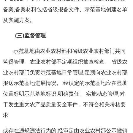
备案
,
备案材料包括省级报备文件
、
示
范基地创建名单
及实施方案
。
(
三
)
监督管理
示范基地由农业农村部和省级农业农村部门共同
监督管理
。
农业农村部不定期组织抽查检查
。
省级农
业农村部门负责示范基
地日常管理
,
定期向农业农村部
报送示范基地进展情况
。
经认定
的示范基地应在显著
位置标明示范基地标识
,
明确责任
。
实施动
态管理
,
对
于发生重大农产品质量安全事件
、
不符合相关考核要
求
或存在违规违法行为的
,
经审定由农业农村部公示撤销