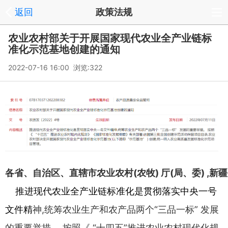
返回
政策法规
农业农村部关于开展国家现代农业全产业链标
准化示范基地创建的通知
2022-07-16 16:00 浏览:
322
各省
、
自治区
、
直辖市农业农村
(
农牧
)
厅
(
局
、
委
) ,
新疆
推进现代农业全产业链标准化是贯彻落实中央一号
文件精
神
,
统筹农业生产和农产品两个
“
三品一标
”
发展
的重要举措
。
按
照
《 “
十四五
”
推进农业农村现代化规