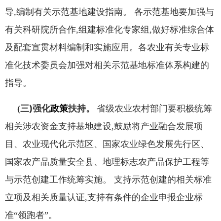
导
,
编制有关示范
基地建设指南
。
各示范基地要加强与
有关科研院所合作
,
组建标
准化专家组
,
做好标准综合体
及配套宣贯材料编制和实施应用
。
各农业有关专业标
准化技术委员会加强对相关示范基地标准体系
构建的
指导
。
三
)
强化
政策
扶持
(
。
省级农业农村部门要积极统筹
相关涉农资
金支持基地建设
,
鼓励将产业融合发展项
目
、
农业现代化示范区
、
国家
农业绿色发展先行区
、
国家农产品质量安全县
、
地理标志农产品保护
工程等
与示范创建工作统筹实施
。
支持示范创建的相关标准
立项及
相关质量认证
,
支持有条件的企业申报企业标
准
“
领跑者
”。