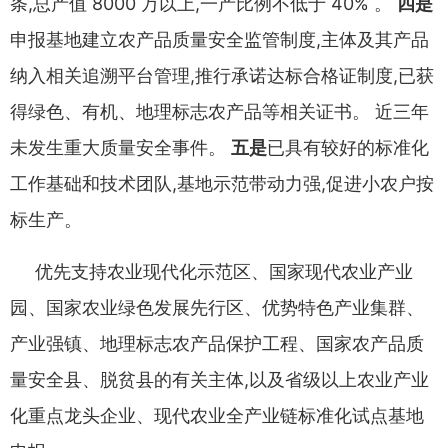
条
,
总产值
8000
万以上
,
一产比例不低于
40%
。
四是
申报基地建
立农产品质量安全监管制度
,
主体及其产品
纳入相关追溯平台管
理
,
推行承诺达标合格证制度
,
已获
得绿色
、
有机
、
地理标志农产品
等相关证书
。
近三年
未发生重大质量安全事件
。
五是
已具有较好
的标准化
工作基础和技术团队
,
基地示范带动力强
,
促进小农户按
标生产
。
优先支持农业现代化示范区
、
国家现代农业产业
园
、
国家农业
绿色发展先行区
、
优势特色产业集群
、
产业强镇
、
地理标志农产品
保护工程
、
国家农产品质
量安全县
、
脱贫县的有关主体
,
以及省级
以上农业产业
化重点龙头企业
、
现代农业全产业链标准化试点基
地