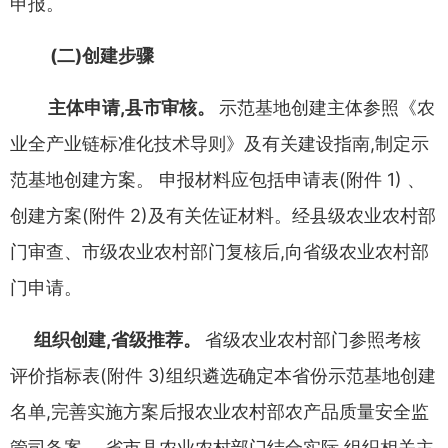
申报
。
(
二
)
创建步骤
主体申请
,
县市审核
。
示范基地创建主体参照
《
农
业全产业链
标准化技术导则
》
及有关建设指南
,
制定示
范基地创建方案
。
申报
材料应包括申请表
(
附件
1
) 、
创建方案
(
附件
2
)
及有关佐证材料
。
经县级农业农村部
门审查
、
市级农业农村部门复核后
,
向省级农业
农村部
门申请
。
组织创建
,
省级推荐
。
省级农业农村部门参照考核
评价指标
表
(
附件
3
)
组织遴选确定本省份示范基地创建
名单
,
完善实施方
案后报农业农村部农产品质量安全监
管司备案
。
省市县农业农村
部门结合实际
,
组织相关主