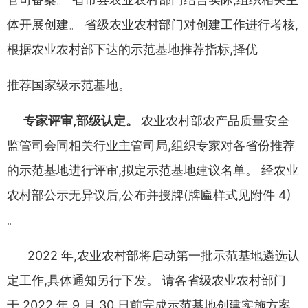
体开展创建
。
省级农业农村部门对创
建工作进行考核
,
根据农业农村部下达的示范基地推荐指标
,
择优
推荐国家级示范基地
。
专家评审
,
部级认定
。
农业农村部农产品质量安全
监管司会
同相关行业主管司局
,
组织专家对各省份推荐
的示范基地进行评
审
,
拟定示范基地建议名单
。
经农业
农村部公示无异议后
,
公布并
授牌
(
牌匾样式见附件
4
)
。
2022
年
,
农业农村部将启动第一批示范基地遴选认
定工作
,
具
体通知另行下发
。
请各省级农业农村部门
于
2022
年
9
月
30
日前
完成示范基地创建实施方案