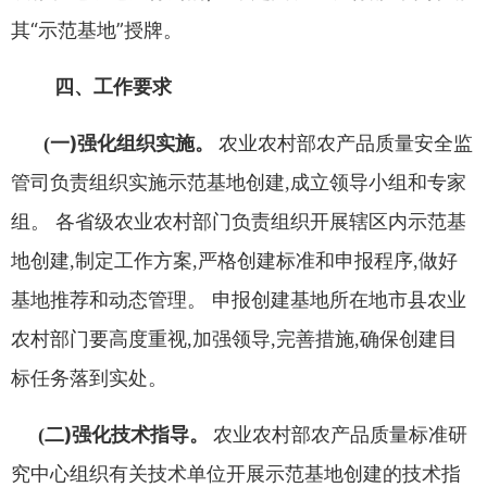
其
“
示范基
地
”
授牌
。
四
、
工作要求
一
)
强化组织实施
。
(
农业农村部农产品质量安全监
管司负
责组织实施示范基地创建
,
成立领导小组和专家
组
。
各省级农业
农村部门负责组织开展辖区内示范基
地创建
,
制定工作方案
,
严格
创建标准和申报程序
,
做好
基地推荐和动态管理
。
申报创建基地
所在地市县农业
农村部门要高度重视
,
加强领导
,
完善措施
,
确保
创建目
标任务落到实处
。
二
)
强化技术指导
(
。
农业农村部农产品质量标准研
究中心
组织有关技术单位开展示范基地创建的技术指