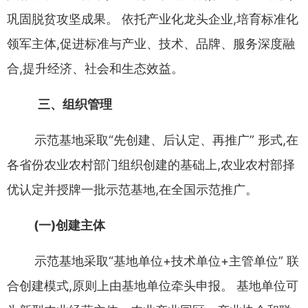
巩固脱贫攻坚成果
。
依托产业化龙头企业
,
培育标准
化
领军主体
,
促进标准与产业
、
技术
、
品牌
、
服务深度融
合
,
提升经
济
、
社会和生态效益
。
三
、
组织管理
示范基地采取
“
先创建
、
后认定
、
再推广
”
形式
,
在
各省份农业
农村部门组织创建的基础上
,
农业农村部择
优认定并授牌一批示
范基地
,
在全国示范推广
。
(
一
)
创建主体
示范基地采取
“
基地单位
+
技术单位
+
主管单位
”
联
合创建模
式
,
原则上由基地单位牵头申报
。
基地单位可