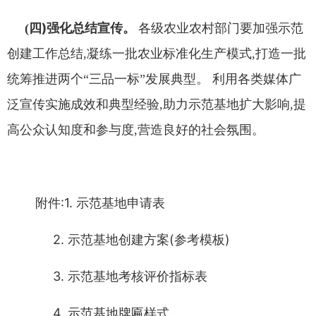
四
)
强化总结宣传
(
。
各级农业农村部门要加强示范
创建工
作总结
,
凝练一批农业标准化生产模式
,
打造一批
统筹推进两个
“
三品一标
”
发展典型
。
利用各类媒体广
泛宣传实施成效和典型
经验
,
助力示范基地扩大影响
,
提
高公众认知度和参与度
,
营造良
好的社会氛围
。
附件
:
1.
示范基地申请表
2.
示范基地创建方案
(
参考模板
)
3.
示范基地考核评价指标表
4.
示范基地牌匾样式