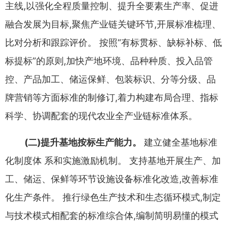
主线
,
以强
化全程质量控制
、
提升全要素生产率
、
促进
融合发展为目标
,
聚焦
产业链关键环节
,
开展标准梳理
、
比对分析和跟踪评价
。
按照
“
有
标贯标
、
缺标补标
、
低
标提标
”
的原则
,
加快产地环境
、
品种种质
、
投
入品管
控
、
产品加工
、
储运保鲜
、
包装标识
、
分等分级
、
品
牌营销等
方面标准的制修订
,
着力构建布局合理
、
指标
科学
、
协调配套的现
代农业全产业链标准体系
。
(
二
)
提升基地按标生产能力
。
建立健全基地标准
化制度体
系和实施激励机制
。
支持基地开展生产
、
加
工
、
储运
、
保鲜等环节
设施设备标准化改造
,
改善标准
化生产条件
。
推行绿色生产技术
和生态循环模式
,
制定
与技术模式相配套的标准综合体
,
编制简明
易懂的模式