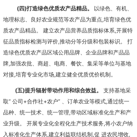
(
四
)
打造绿色优质农产品精品
。
以绿色
、
有机
、
地理标志
、
良
好农业规范等农产品为重点
,
培育绿色优
质农产品精品
。
建立农
产品营养品质指标体系
,
开展特
征品质指标检测与评价
,
推动分等
分级和包装标识
。
打
造绿色优质农产品区域公用品牌
、
企业品牌
和产品品
牌
,
加强农批
、
商超
、
电商
、
餐饮
、
集采等单位与基地
对接
,
培育专业化市场
,
建立健全优质优价机制
。
(
五
)
提升辐射带动作用和综合效益
。
支持基地采
取
“
公司
+
合作社
+
农户
” 、
订单农业等模式
,
通过统一
品种
、
统一技术
、
统一
管理
,
带动区域标准化生产和产
业升级
。
开展专业化全程化生产
技术服务
,
将小农户纳
入标准化生产体系
,
建立利益联结机制
,
促
进农民增收
,