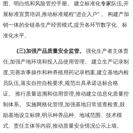
图
、
明白纸和风险管控手册
。
建立标准化
专家
队伍
,
开
展标准宣贯培训
,
推动标准规程
“
进企入户
” 。
构建产加
销一体的
全链条生产经营模式
,
提升各环节数字化
、
标
准化水平
。
(
三
)
加强产品质量安全监管
。
强化生产者主体责
任
,
加强产
地环境和投入品使用管理
。
建立生产记录制
度
,
完善农事操作和
种养殖用药记录档案
,
建立基地内检
员队伍
,
落实自控自检要求
,
规范出具承诺达标合格
证
。
推行质量追溯和信用管理
,
推动建立
信息化质量控
制体系
。
实施网格化管理
,
加强基地日常巡查检查
,
鼓
励基地设立标牌
,
明示种养品种
、
地域范围
、
技术模
式
、
责任主体
等内容
,
推动质量安全情况公示上墙
。