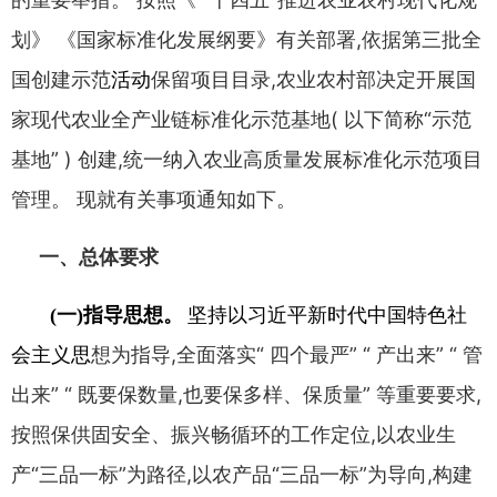
划
》 《
国家标准化发展纲要
》
有关部署
,
依据第三批全
国创建示范
活动
保留项目目录
,
农业农村
部决定开展国
家现代农业全产业链标准化示范基地
(
以下简称
“
示范
基地
” )
创建
,
统一纳入农业高质量发展标准化示范项目
管
理
。
现就有关事项通知如下
。
一
、
总体要求
坚持以习近平新时代中国特色社
(
一
)
指导思想
。
会主义思
想为指导
,
全面落实
“
四个最严
” “
产出来
” “
管
出来
” “
既要保数
量
,
也要保多样
、
保质量
”
等重要要求
,
按照保供固安全
、
振兴畅循
环的工作定位
,
以农业生
产
“
三品一标
”
为路径
,
以农产品
“
三品一
标
”
为导向
,
构建