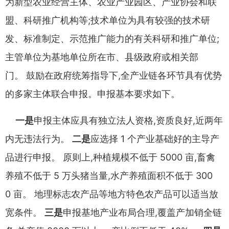
为新型农业经营主
体
、
农业产业园区
、
产业协会和联
盟
、
科研推广机构等
;
技术单位为
具有较强的技术研
发
、
标准制定
、
示范推广能力的有关科研和推广
单位
;
主管单位为基地单位所在市
、
县级政府或相关部
门
。
鼓励在
政府统筹指导下
,
全产业链各环节具有优势
的多家主体联合申报
。
申报基本要求如下
。
一是
申报主体应具有独立法人资格
,
资质良好
,
近两年
内无违
法行为
。
二是
应选择
1
个产业基础好的主导产
品进行申报
。
原则
上
,
种植规模不低于
5000
亩
,
畜禽
养殖不低于
5
万头猪当量
,
水产
养殖面积不低于
300
0
亩
。
地理标志农产品等地方特色农产品可
以适当放
宽条件
。
三是
申报基地产业布局合理
,
覆盖产加销全链