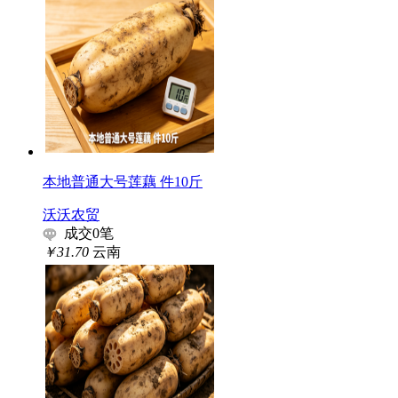
本地普通大号莲藕 件10斤
沃沃农贸
成交
0
笔
￥31.70
云南