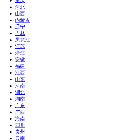
重庆
河北
山西
内蒙古
辽宁
吉林
黑龙江
江苏
浙江
安徽
福建
江西
山东
河南
湖北
湖南
广东
广西
海南
四川
贵州
云南