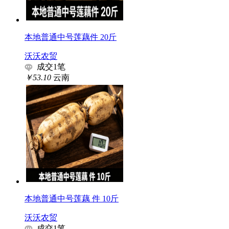
本地普通中号莲藕件 20斤
沃沃农贸
成交
1
笔
￥53.10
云南
本地普通中号莲藕 件 10斤
沃沃农贸
成交
1
笔