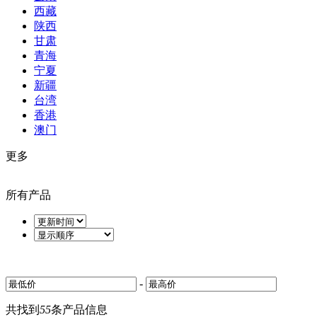
西藏
陕西
甘肃
青海
宁夏
新疆
台湾
香港
澳门
更多
所有产品
-
共找到
55
条产品信息