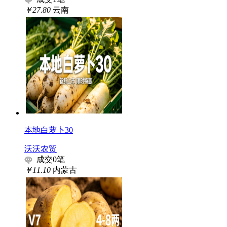
￥27.80
云南
本地白萝卜30
沃沃农贸
成交
0
笔
￥11.10
内蒙古