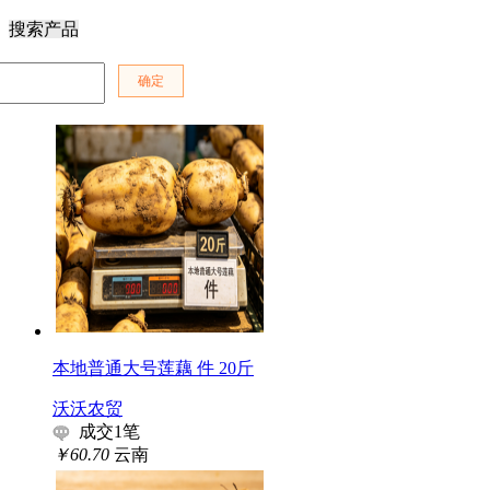
搜索产品
本地普通大号莲藕 件 20斤
沃沃农贸
成交
1
笔
￥60.70
云南