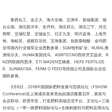
鲁西化工、金正大、海大生物、五洲丰、瓮福集团、烟
台众德、湖北新洋丰、史丹利、湖北祥云、湖北三宁、河北
萌帮、交城红星、交城金兰、日正九安、明月蓝海、上海芳
甸、海鲸灵、成都百乐恒、宝海集团、创新腐植酸、金玛肥
业等国内行业领军企业悉数参展；SQM智利矿业、RURAL澳
洲埃尔夫、HUMA美国优马、AGRITECNO西班牙艾益农、R
NZ阿联酋阿恩泽、ETI MADEN艾梯麦、HEFE FERTILIZE
R、SUNRAYSIA、FERM O FEED等跨国公司及国际企业也
踊跃参展。
3月6日，2018中国国际肥料发展与贸易论坛（FSHOW
Conference)在上海浦东喜来登由由酒店隆重召开，展览与
会议联动，群贤毕至，打造肥料高端交流平台。主论坛+三场
分论坛（一带一路肥料国际论坛+生物刺激剂与肥料应用论坛