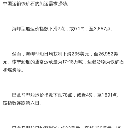
中国运输铁矿石的船运需求强劲。
海岬型船运价指数下滑
7
点，或
0.2%
，至
3,657
点。
然而，海岬型船日均获利下滑
235
美元，至
26,952
美
元。该型船舶的通常运载量为
17-18
万吨，运载货物为铁矿石
和煤炭等。
巴拿马型船运价指数下跌
78
点，或近
4%
，至
1,891
点。
该指数连跌第六日。