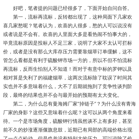
好吧，笔者提的问题已经很多了，下面开始自问自答。
第一，流标再流标，反转都出现了，这种局面下几家欢
喜几家愁呢？笔者认为，欢喜的人很多，愁的人可以说没有
或者说是不会有。欢喜的人里面大多是看热闹不怕事大的，
毕竟流标原因是投标人不足三家，说明了大家不太认可拦标
价，或者是没有那么大库存压力需要靠烟草订单缓解，这不
管怎么看都是有利于硫酸钾市场一方的，所以不但不怕流标
再流标，反而生怕别人不知道！而对于有意中标的罗钾以及
相对算是失利了的福建烟草，这两次流标除了耽误了时间其
实也并不多意味着什么，大不了后期就拖到了竞争性谈判阶
段，最终的结果也并不会与最开始的预期有太大变化。
第二，为什么总有曼海姆厂家“掉链子”？为什么没有青海
厂家的身影？这些又意味着什么呢？这可以从两个角度来看
待。一个是市场角度，硫酸钾行情虽然谈不上有多好，甚至
前不久的炒涨逐渐偃旗息鼓，近期已有局部的高端价格出现
了一点点松动，但是也并没有特别大的压力，可以说除了价