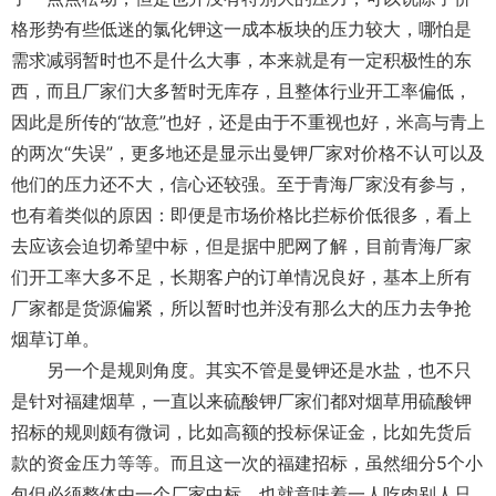
格形势有些低迷的氯化钾这一成本板块的压力较大，哪怕是
需求减弱暂时也不是什么大事，本来就是有一定积极性的东
西，而且厂家们大多暂时无库存，且整体行业开工率偏低，
因此是所传的“故意”也好，还是由于不重视也好，米高与青上
的两次“失误”，更多地还是显示出曼钾厂家对价格不认可以及
他们的压力还不大，信心还较强。至于青海厂家没有参与，
也有着类似的原因：即便是市场价格比拦标价低很多，看上
去应该会迫切希望中标，但是据中肥网了解，目前青海厂家
们开工率大多不足，长期客户的订单情况良好，基本上所有
厂家都是货源偏紧，所以暂时也并没有那么大的压力去争抢
烟草订单。
另一个是规则角度。其实不管是曼钾还是水盐，也不只
是针对福建烟草，一直以来硫酸钾厂家们都对烟草用硫酸钾
招标的规则颇有微词，比如高额的投标保证金，比如先货后
款的资金压力等等。而且这一次的福建招标，虽然细分5个小
包但必须整体由一个厂家中标，也就意味着一人吃肉别人只