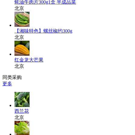
蚝油牛肉片300g1盒 半成品菜
北京
【湘味特色】螺丝椒约300g
北京
红金龙大芒果
北京
同类采购
更多
西兰花
北京