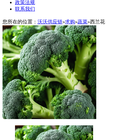
政策法规
联系我们
您所在的位置：
沃沃供应链
求购
蔬菜
西兰花
>
>
>