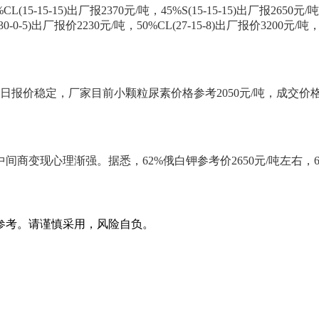
5)出厂报2370元/吨，45%S(15-15-15)出厂报2650元/吨，51%
L(30-0-5)出厂报价2230元/吨，50%CL(27-15-8)出厂报价320
今日报价稳定，厂家目前小颗粒尿素价格参考2050元/吨，成交
变现心理渐强。据悉，62%俄白钾参考价2650元/吨左右，6
参考。请谨慎采用，风险自负。