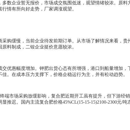
，多数企业暂无报价，市场成交氛围低迷，观望情绪较浓。原料
素行情有所向好走势，厂家调涨观望。
商采购缓慢，当前企业待发前期订单。从市场了解情况来看，贵
因原料制成，二铵企业挺价意愿较浓。
成交优惠幅度增加。钾肥出货心态有所增强，港口到船量增加，
不佳。在成本压力支撑下，价格企稳运行为主，并有松动趋势。
受终端市场采购放缓影响，复合肥近期开工虽有提升，但下游经
合肥价格45%CL(15-15-15)2100-2300元/吨左右，45%S