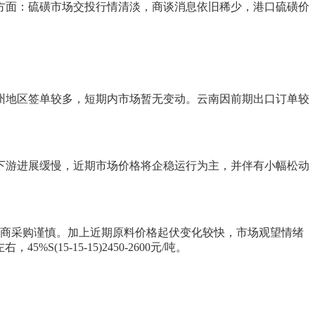
方面：硫磺市场交投行情清淡，商谈消息依旧稀少，港口硫磺价
州地区签单较多，短期内市场暂无变动。云南因前期出口订单较
下游进展缓慢，近期市场价格将企稳运行为主，并伴有小幅松动
销商采购谨慎。加上近期原料价格起伏变化较快，市场观望情绪
(15-15-15)2450-2600元/吨。