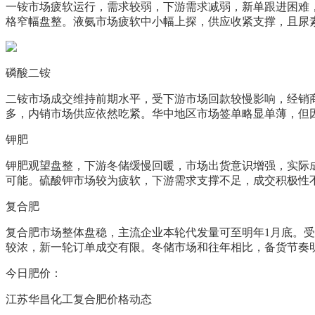
一铵市场疲软运行，需求较弱，下游需求减弱，新单跟进困难
格窄幅盘整。液氨市场疲软中小幅上探，供应收紧支撑，且尿
磷酸二铵
二铵市场成交维持前期水平，受下游市场回款较慢影响，经销
多，内销市场供应依然吃紧。华中地区市场签单略显单薄，但
钾肥
钾肥观望盘整，下游冬储缓慢回暖，市场出货意识增强，实际
可能。硫酸钾市场较为疲软，下游需求支撑不足，成交积极性
复合肥
复合肥市场整体盘稳，主流企业本轮代发量可至明年1月底。
较浓，新一轮订单成交有限。冬储市场和往年相比，备货节奏明显推迟。国内主流复
今日肥价：
江苏华昌化工复合肥价格动态