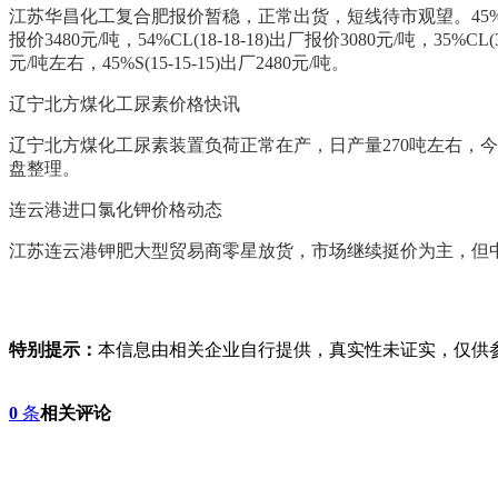
江苏华昌化工复合肥报价暂稳，正常出货，短线待市观望。45%CL(15-15-1
报价3480元/吨，54%CL(18-18-18)出厂报价3080元/吨，35%C
元/吨左右，45%S(15-15-15)出厂2480元/吨。
辽宁北方煤化工尿素价格快讯
辽宁北方煤化工尿素装置负荷正常在产，日产量270吨左右，
盘整理。
连云港进口氯化钾价格动态
江苏连云港钾肥大型贸易商零星放货，市场继续挺价为主，但中间商
特别提示：
本信息由相关企业自行提供，真实性未证实，仅供
0
条
相关评论