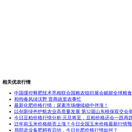
相关优农行情
中国缓控释肥技术亮相联合国粮农组织展会赋能全球粮食
和煦春风绿沃野 晋商故里农事忙
最新化肥价格行情：尿素市场继续稳中伴涨！
以创新绿色护航农业高质量发展 第32届山东植保双交会
今日豆粕价格行情分析:元旦将至，豆粕价格还会一跌再
过年前玉米价格能否上涨？今日全国玉米价格最新行情预
局部农业备肥稍有启动，今日化肥价格行情如何？