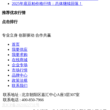
2025年底豆粕价格行情：总体继续回落！
推荐优农行情
点击排行
专业立身 创新驱动 合作共赢
首页
我要供应
我要求购
在线商城
企业专场
市场行情
品牌中心
政策法规
联系我们
联系地址 : 北京朝阳区嘉汇中心A座3层307室
联系电话 : 400-850-7966
京ICP备2021022731号