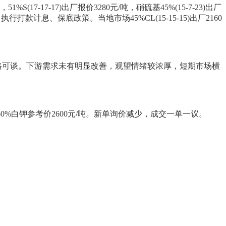
S(17-17-17)出厂报价3280元/吨，硝硫基45%(15-7-23)出厂
0元/吨，执行打款计息、保底政策。当地市场45%CL(15-15-15)出厂2160
价格可谈。下游需求未有明显改善，观望情绪较浓厚，短期市场横
0%白钾参考价2600元/吨。新单询价减少，成交一单一议。