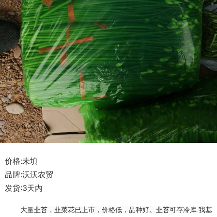
价格:未填
品牌:沃沃农贸
发货:3天内
大量韭苔，韭菜花已上市，价格低，品种好。韭苔可存冷库.我基